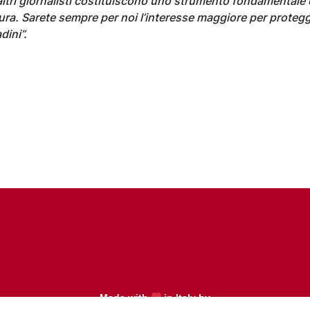
i altri giornalisti costituiscono uno strumento fondamentale 
ura. Sarete sempre per noi l’interesse maggiore per protegg
adini”.
Made with
in Italy by