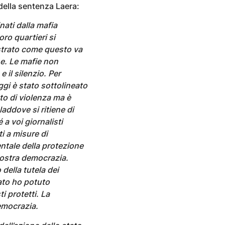
della sentenza Laera:
nati dalla mafia
ro quartieri si
strato come questo va
one. Le mafie non
 il silenzio. Per
ggi è stato sottolineato
o di violenza ma è
addove si ritiene di
 a voi giornalisti
i a misure di
tale della protezione
 nostra democrazia.
 della tutela dei
tato ho potuto
ti protetti. La
democrazia.