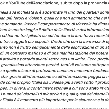
ook e YouTube dell’Associazione, subito dopo la pronuncia 
ella sua inchiesta si è addentrata in uno dei quartieri domi
lan più feroci e violenti, quelli che non ammettono che nel lo
te e domande. Invece il comportamento di Mazzola ha dimo
ieno le nostre leggi e il diritto della libertà e dell’informazi
ed hanno tra i pilastri su cui fondano la loro forza l’omertà e
no tra i soggetti più esposti. Credo che con la sentenza di o
o non è frutto semplicemente della esplicazione di un att
di un contesto mafioso e di una manifestazione del potere l
i attività e portarla avanti senza nessun limite. Ecco perché
randissima attenzione perché tanti di voi sono sottopost
o a quelle misure di protezione come un momento fondamen
perché grazie all’informazione e sull’informazione poggia la
e come proprio l’Italia sia il Paese più avanti sotto il profilo
ropeo. In diversi incontri internazionali a cui sono stato invi
 numeri dei giornalisti minacciati e quali quelli dei giornalis
r l’Italia è il momento più importante per la sicurezza e la 