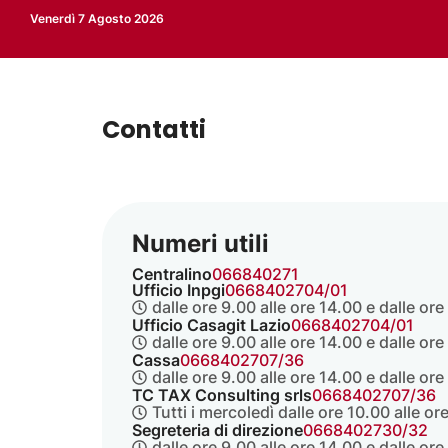
Venerdì 7 Agosto 2026
Contatti
Numeri utili
Centralino
066840271
Ufficio Inpgi
0668402704/01
dalle ore 9.00 alle ore 14.00 e dalle ore
Ufficio Casagit Lazio
0668402704/01
dalle ore 9.00 alle ore 14.00 e dalle ore
Cassa
0668402707/36
dalle ore 9.00 alle ore 14.00 e dalle ore
TC TAX Consulting srls
0668402707/36
Tutti i mercoledì dalle ore 10.00 alle or
Segreteria di direzione
0668402730/32
dalle ore 9.00 alle ore 14.00 e dalle ore