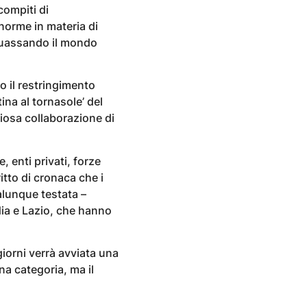
compiti di
 norme in materia di
quassando il mondo
 il restringimento
ina al tornasole’ del
ziosa collaborazione di
, enti privati, forze
ritto di cronaca che i
ualunque testata –
ia e Lazio, che hanno
giorni verrà avviata una
na categoria, ma il