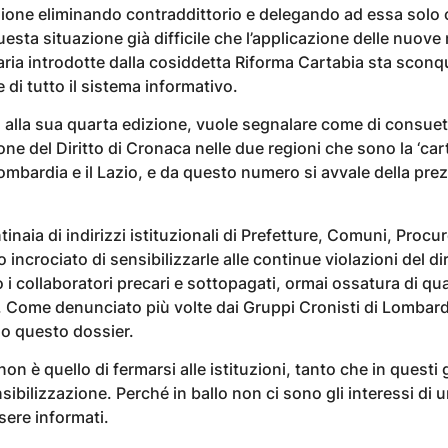
zione eliminando contraddittorio e delegando ad essa solo 
uesta situazione già difficile che l’applicazione delle nuove
ria introdotte dalla cosiddetta Riforma Cartabia sta scon
 di tutto il sistema informativo.
alla sua quarta edizione, vuole segnalare come di consueto
one del Diritto di Cronaca nelle due regioni che sono la ‘cart
ombardia e il Lazio, e da questo numero si avvale della pre
inaia di indirizzi istituzionali di Prefetture, Comuni, Procure
vo incrociato di sensibilizzarle alle continue violazioni del di
to i collaboratori precari e sottopagati, ormai ossatura di q
 Come denunciato più volte dai Gruppi Cronisti di Lombard
o questo dossier.
on è quello di fermarsi alle istituzioni, tanto che in questi 
ibilizzazione. Perché in ballo non ci sono gli interessi di u
ssere informati.