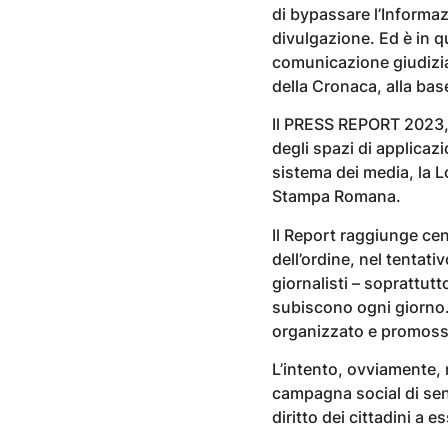
di bypassare l’Informa
divulgazione. Ed è in q
comunicazione giudizia
della Cronaca, alla base
Il PRESS REPORT 2023, 
degli spazi di applicazi
sistema dei media, la L
Stampa Romana.
Il Report raggiunge cent
dell’ordine, nel tentati
giornalisti – soprattut
subiscono ogni giorno.
organizzato e promoss
L’intento, ovviamente, n
campagna social di sens
diritto dei cittadini a e