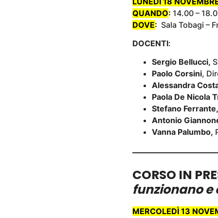
LUNEDÌ 18 NOVEMBR
QUANDO
:
14.00 – 18.
DOVE
:
Sala Tobagi – F
DOCENTI
:
Sergio Bellucci,
St
Paolo Corsini
, Di
Alessandra Costa
Paola De Nicola T
Stefano Ferrante
Antonio Giannon
Vanna Palumbo,
P
CORSO IN PR
funzionano e 
MERCOLEDÌ 13 NOVE