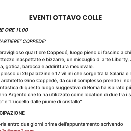
EVENTI OTTAVO COLLE
 ORE 11.00
ARTIERE” COPPEDE’
raviglioso quartiere Coppedé, luogo pieno di fascino alch
ttezze inaspettate e bizzarre, un miscuglio di arte Liberty,
eca, gotica, barocca e addirittura medievale.
sso di 26 palazzine e 17 villini che sorge tra la Salaria e
o architetto Gino Coppedè, da cui il complesso prende il n
tastica di questo luogo suggestivo di Roma ha ispirato più
ario Argento che lo ha utilizzato come location di due tra i 
 e “L’uccello dalle piume di cristallo”.
ECIPAZIONE
ria entro due giorni prima dell’appuntamento scrivendo
olle@gmail.com