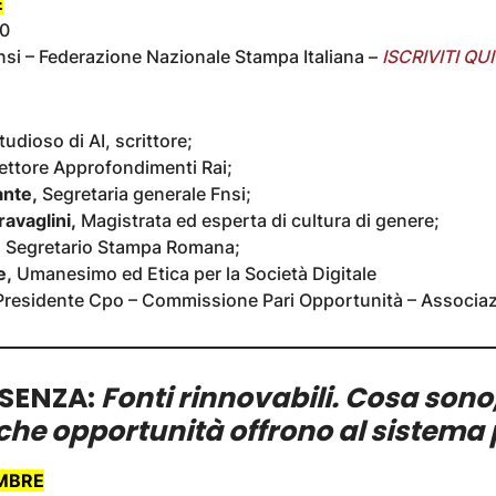
E
00
nsi – Federazione Nazionale Stampa Italiana –
ISCRIVITI QUI
udioso di AI, scrittore;
rettore Approfondimenti Rai;
nte,
Segretaria generale Fnsi;
ravaglini,
Magistrata ed esperta di cultura di genere;
,
Segretario Stampa Romana;
e,
Umanesimo ed Etica per la Società Digitale
residente Cpo – Commissione Pari Opportunità – Associ
ESENZA:
Fonti rinnovabili. Cosa son
che opportunità offrono al sistema
MBRE