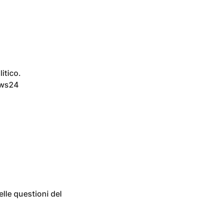
itico.
ews24
elle questioni del