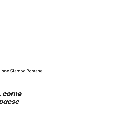
azione Stampa Romana
o, come
 paese