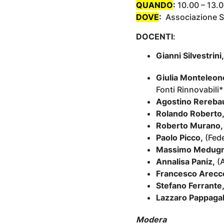
QUANDO
:
10.00 – 13.
DOVE
:
Associazione St
DOCENTI
:
Gianni Silvestrini,
Giulia Monteleon
Fonti Rinnovabili*
Agostino Rereba
Rolando Roberto
Roberto Murano,
Paolo Picco,
(Fede
Massimo Medugn
Annalisa Paniz,
(A
Francesco Arecc
Stefano Ferrante
Lazzaro Pappagal
Modera