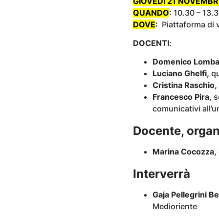
GIOVEDÌ 21 NOVEMBR
QUANDO
:
10.30 – 13.
DOVE
:
Piattaforma di
DOCENTI
:
Domenico Lombar
Luciano Ghelfi,
qu
Cristina Raschio,
Francesco Pira
, 
comunicativi all’u
Docente, organ
Marina Cocozza,
Interverrà
Gaja Pellegrini Bet
Medioriente