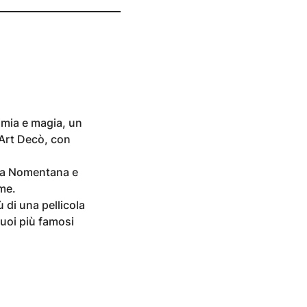
imia e magia, un
 Art Decò, con
 la Nomentana e
ome.
 di una pellicola
suoi più famosi