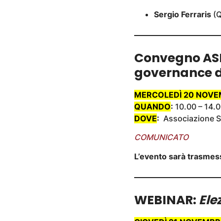
Sergio Ferraris
(Q
Convegno ASR
governance de
MERCOLEDÌ 20 NOV
QUANDO
:
10.00 – 14.
DOVE
:
Associazione St
COMUNICATO
L’evento sarà trasmes
WEBINAR:
Ele