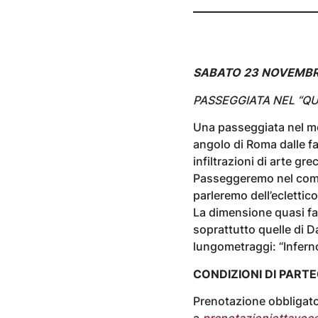
SABATO 23 NOVEMBRE
PASSEGGIATA NEL “QU
Una passeggiata nel me
angolo di Roma dalle fa
infiltrazioni di arte gr
Passeggeremo nel comple
parleremo dell’eclettic
La dimensione quasi fan
soprattutto quelle di D
lungometraggi: “Inferno”
CONDIZIONI DI PART
Prenotazione obbligato
a
prenotazioniottavoc