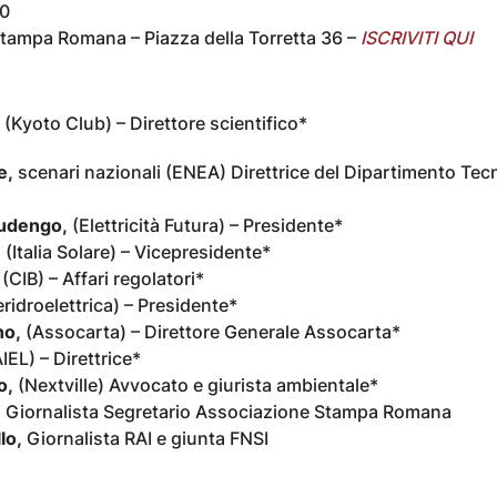
00
ampa Romana – Piazza della Torretta 36 –
ISCRIVITI QUI
(Kyoto Club) – Direttore scientifico*
e,
scenari nazionali (ENEA) Direttrice del Dipartimento Tec
udengo,
(Elettricità Futura) – Presidente*
,
(Italia Solare) – Vicepresidente*
(CIB) – Affari regolatori*
ridroelettrica) – Presidente*
o,
(Assocarta) – Direttore Generale Assocarta*
IEL) – Direttrice*
o,
(Nextville) Avvocato e giurista ambientale*
,
Giornalista Segretario Associazione Stampa Romana
lo,
Giornalista RAI e giunta FNSI