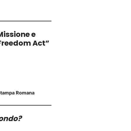
Missione e
 Freedom Act”
i Stampa Romana
mondo?