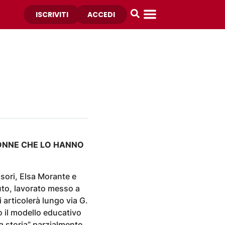
ISCRIVITI
ACCEDI
DONNE CHE LO HANNO
sori, Elsa Morante e
suto, lavorato messo a
i articolerà lungo via G.
 il modello educativo
La storia” parzialmente