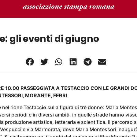
e: gli eventi di giugno
E 10.00 PASSEGGIATA A TESTACCIO CON LE GRANDI 
TESSORI, MORANTE, FERRI
nel rione Testaccio sulla figura di tre donne: Maria Montes
iversi periodi e in diversi ambiti, in quelle strade hanno vis
ia produzione artistica, letteraria e scientifica. Il percorso s
 Vespucci e via Marmorata, dove Maria Montessori inaugurò
”. Si visiteranno poi i luoghi del romanzo di Elsa Morante “