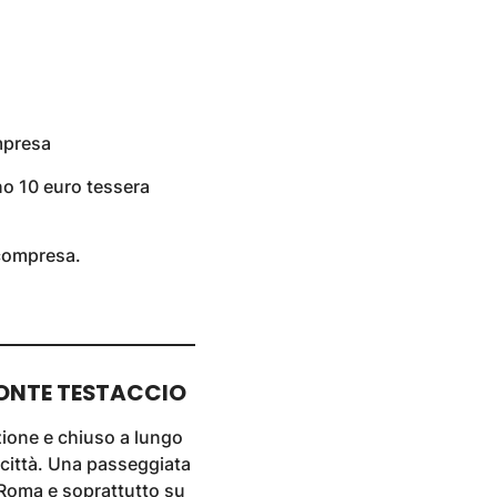
mpresa
no 10 euro tessera
 compresa.
MONTE TESTACCIO
ione e chiuso a lungo
 città. Una passeggiata
 Roma e soprattutto su