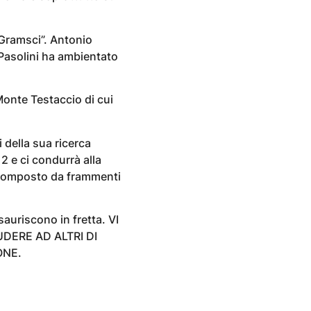
 Gramsci”. Antonio
 Pasolini ha ambientato
onte Testaccio di cui
 della sua ricerca
2 e ci condurrà alla
 composto da frammenti
sauriscono in fretta. VI
DERE AD ALTRI DI
ONE.