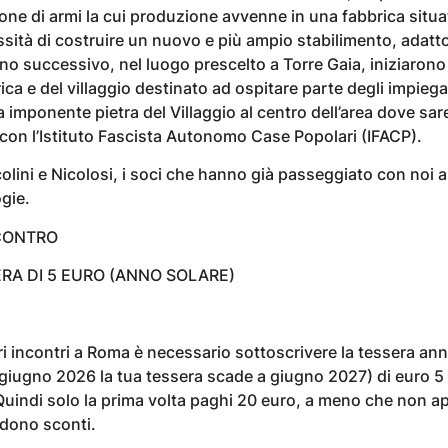
ne di armi la cui produzione avvenne in una fabbrica situat
ssità di costruire un nuovo e più ampio stabilimento, adatt
no successivo, nel luogo prescelto a Torre Gaia, iniziarono i
ica e del villaggio destinato ad ospitare parte degli impiega
 imponente pietra del Villaggio al centro dell’area dove sar
ti con l’Istituto Fascista Autonomo Case Popolari (IFACP).
colini e Nicolosi, i soci che hanno già passeggiato con noi al
gie.
CONTRO
ERA DI 5 EURO (ANNO SOLARE)
ri incontri a Roma è necessario sottoscrivere la tessera an
 giugno 2026 la tua tessera scade a giugno 2027) di euro 5
Quindi solo la prima volta paghi 20 euro, a meno che non ap
ndono sconti.