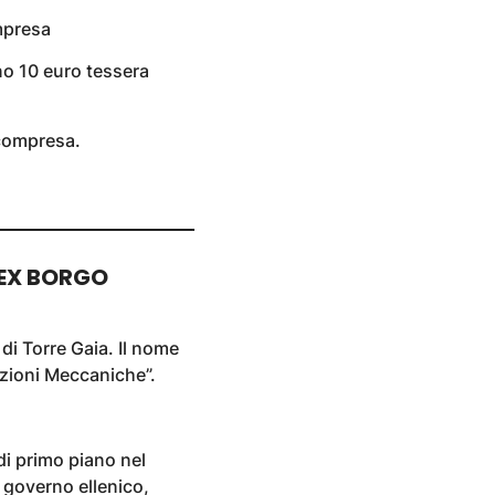
mpresa
no 10 euro tessera
 compresa.
 EX BORGO
 di Torre Gaia. Il nome
uzioni Meccaniche”.
i primo piano nel
l governo ellenico,