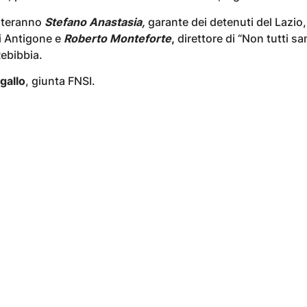
onteranno
Stefano Anastasia,
garante dei detenuti del Lazio,
i Antigone e
Roberto Monteforte
,
direttore di “Non tutti san
Rebibbia.
gallo
, giunta FNSI.