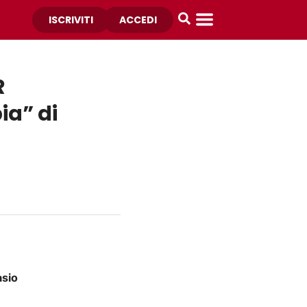
ISCRIVITI
ACCEDI
R
ia” di
asio