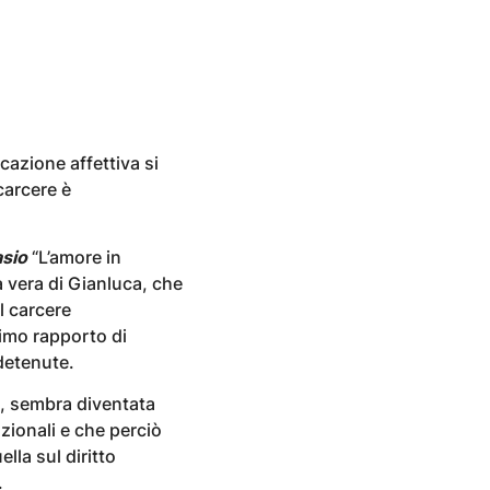
azione affettiva si
carcere è
asio
“L’amore in
ia vera di Gianluca, che
Il carcere
timo rapporto di
 detenute.
ni, sembra diventata
uzionali e che perciò
lla sul diritto
.