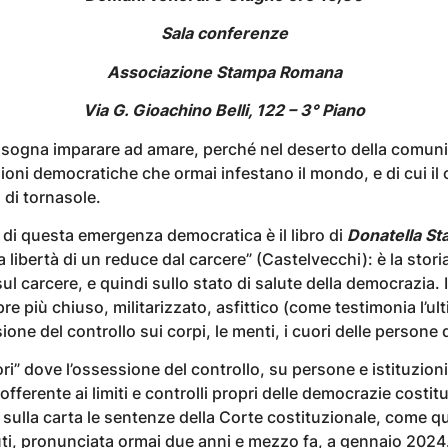
Sala conferenze
Associazione Stampa Romana
Via G. Gioachino Belli, 122 – 3° Piano
bisogna imparare ad amare, perché nel deserto della comunic
ioni democratiche che ormai infestano il mondo, e di cui il 
 di tornasole.
 di questa emergenza democratica è il libro di
Donatella St
a libertà di un reduce dal carcere” (Castelvecchi): è la stor
sul carcere, e quindi sullo stato di salute della democrazia. 
più chiuso, militarizzato, asfittico (come testimonia l’ul
ione del controllo sui corpi, le menti, i cuori delle persone
ori” dove l’ossessione del controllo, su persone e istituzio
nsofferente ai limiti e controlli propri delle democrazie costit
sulla carta le sentenze della Corte costituzionale, come que
enuti, pronunciata ormai due anni e mezzo fa, a gennaio 2024