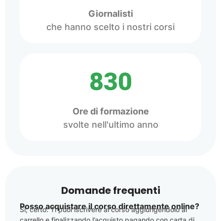
Giornalisti
che hanno scelto i nostri corsi
830
Ore di formazione
svolte nell'ultimo anno
Domande frequenti
Posso acquistare il corso direttamente online?
Sì, certo. Ti puoi iscrivere al corso aggiungendolo al
carrello e finalizzando l’acquisto pagando con carta di