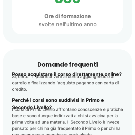
Ore di formazione
svolte nell'ultimo anno
Domande frequenti
Posso acquistare il corso direttamente online?
Sì, certo. Ti puoi iscrivere al corso aggiungendolo al
carrello e finalizzando l’acquisto pagando con carta di
credito.
Perché i corsi sono suddivisi in Primo e
Secondo Livello?
I corsi di Primo Livello affrontano conoscenze e pratiche
base e sono dunque indirizzati a chi si avvicina per la
prima volta ad una materia. Il Secondo Livello è invece
pensato per chi ha già frequentato il Primo o per chi ha
una comprovata esperienza equivalente.