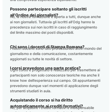
Possono partecipare soltanto gli iscritti
all’Ordine dei giornalisti?
No, la nostra formazione è aperta a tutti, dunque anche
ai non giornalisti. Tuttavia gli iscritti all’Odg hanno la
precedenza sui non iscritti in caso di raggiungimento
del limite massimo dei posti disponibili.
Chi sono i docenti di Stampa Romana?
I nostri docenti sono tutti professionisti attivi mondo del
giornalismo e della comunicazione, costantemente
aggiornati su tutte le novità di settore.
I corsi prevedono una parte pratica?
Ogni corso è progettato e realizzato per trasmettere ai
partecipanti non solo conoscenze teoriche ma anche il
know how dell’esperienza sul campo. Gli appuntamenti
prevedono dunque vari momenti di applicazione degli
strumenti studiati in aula.
Acquistando il corso si ha diritto
automaticamente ai crediti formativi?
No, per acquisire i crediti formativi è indispensabile