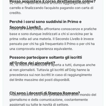
Posso acquistare il corso direttamente online?
Sì, certo. Ti puoi iscrivere al corso aggiungendolo al
carrello e finalizzando l’acquisto pagando con carta di
credito.
Perché i corsi sono suddivisi in Primo e
Secondo Livello?
I corsi di Primo Livello affrontano conoscenze e pratiche
base e sono dunque indirizzati a chi si avvicina per la
prima volta ad una materia. Il Secondo Livello è invece
pensato per chi ha già frequentato il Primo o per chi ha
una comprovata esperienza equivalente.
Possono partecipare soltanto gli iscritti
all’Ordine dei giornalisti?
No, la nostra formazione è aperta a tutti, dunque anche
ai non giornalisti. Tuttavia gli iscritti all’Odg hanno la
precedenza sui non iscritti in caso di raggiungimento
del limite massimo dei posti disponibili.
Chi sono i docenti di Stampa Romana?
I nostri docenti sono tutti professionisti attivi mondo del
giornalismo e della comunicazione, costantemente
aggiornati su tutte le novità di settore.