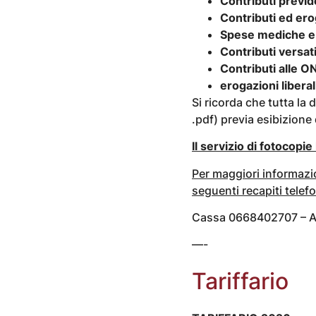
Contributi previde
Contributi ed erog
Spese mediche e d
Contributi versati
Contributi alle O
erogazioni liberal
Si ricorda che tutta l
.pdf) previa esibizione d
Il servizio di fotocopie
Per maggiori informazion
seguenti recapiti telefo
Cassa 0668402707 – A
—-
Tariffario