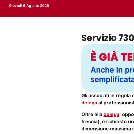
Giovedì 6 Agosto 2026
Servizio 73
Gli associati in regol
delega
al professionis
Oltre alla
delega
,
oppor
freccia), è richiesto u
dimensione massima no