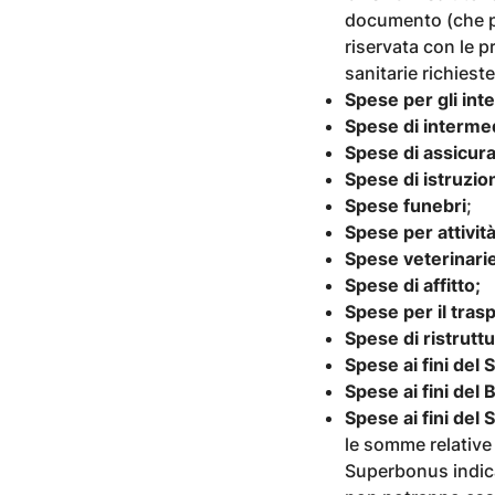
documento (che po
riservata con le p
sanitarie richiest
Spese per gli int
Spese di interme
Spese di assicur
Spese di istruzio
Spese funebri
;
Spese per attività
Spese veterinarie
Spese di affitto;
Spese per il tras
Spese di ristrut
Spese ai fini del
Spese ai fini del
S
pese ai fini del
le somme relative
Superbonus indicat