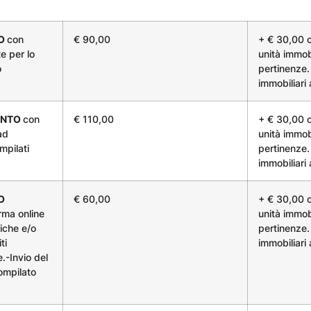
LO
con
€ 90,00
+ € 30,00 c
e per lo
unità immob
o
pertinenze. 
immobiliari
UNTO
con
€ 110,00
+ € 30,00 c
ad
unità immob
mpilati
pertinenze. 
immobiliari
O
€ 60,00
+ € 30,00 c
rma online
unità immob
iche e/o
pertinenze. 
ti
immobiliari
e.-Invio del
ompilato