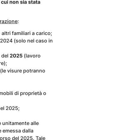
cui non sia stata
arazione
:
altri familiari a carico;
2024 (solo nel caso in
o del
2025
(lavoro
re);
 (le visure potranno
mobili di proprietà o
el 2025;
e unitamente alle
ne emessa dalla
corso del 2025. Tale