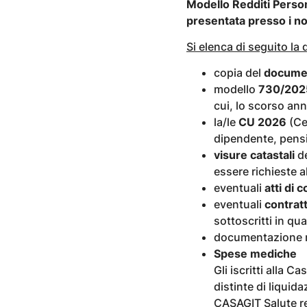
Modello Redditi Person
presentata presso i nos
Si elenca di seguito la
copia del
documen
modello
730/202
cui, lo scorso ann
la/le
CU 2026
(Cer
dipendente, pensio
visure catastali
de
essere richieste a
eventuali
atti di
eventuali
contratti
sottoscritti in qua
documentazione re
Spese mediche
Gli iscritti alla 
distinte di liqui
CASAGIT Salute re