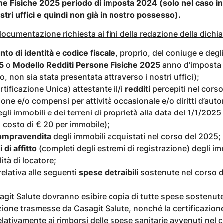
e Fisiche 2025 periodo di imposta 2024 (solo nel caso in 
tri uffici e quindi non già in nostro possesso).
 documentazione richiesta ai fini della redazione della dichi
to di identità
e
codice fiscale
, proprio, del coniuge e degli 
5
o
Modello Redditi Persone Fisiche 2025
anno d’imposta 
o, non sia stata presentata attraverso i nostri uffici);
tificazione Unica) attestante il/i
redditi
percepiti nel cors
ne e/o compensi per attività occasionale e/o diritti d’auto
gli immobili e dei terreni di proprietà alla data del 1/1/2025
l costo di € 20 per immobile);
 compravendita
degli immobili acquistati nel corso del 2025;
 di affitto
(completi degli estremi di registrazione) degli im
lità di locatore;
lativa alle seguenti
spese detraibili
sostenute nel corso d
Casagit Salute dovranno esibire copia di tutte spese sostenut
dazione trasmesse da Casagit Salute, nonché la certificazio
lativamente ai rimborsi delle spese sanitarie avvenuti nel 