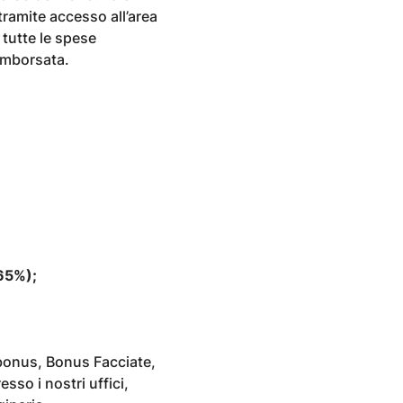
tramite accesso all’area
 tutte le spese
rimborsata.
65%);
abonus, Bonus Facciate,
sso i nostri uffici,