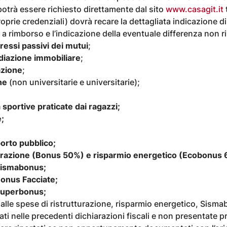
trà essere richiesto direttamente dal sito
www.casagit.it
roprie credenziali) dovrà recare la dettagliata indicazione di
e a rimborso e l’indicazione della eventuale differenza non 
eressi passivi dei mutui
;
diazione immobiliare
;
azione
;
ne
(non universitarie e universitarie);
 sportive praticate dai ragazzi;
;
porto pubblico;
turazione (Bonus 50%) e risparmio energetico (Ecobonus 
 Sismabonus;
 Bonus Facciate;
 Superbonus;
 alle spese di ristrutturazione, risparmio energetico, Sism
i nelle precedenti dichiarazioni fiscali e non presentate pre