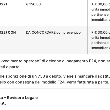
022)
€ 150,00
+ € 30,00 c
unità immob
pertinenze. 
immobiliari
2022) CON
DA CONCORDARE con preventivo
+ € 30,00 c
unità immob
pertinenze. 
immobiliari
“ravvedimento operoso” di deleghe di pagamento F24, non 
ati a parte.
’elaborazione di un 730 a debito, viene a mancare il sostit
ello con consegna del modello F24, verrà fatturata a parte.
a – Revisore Legale
.A.