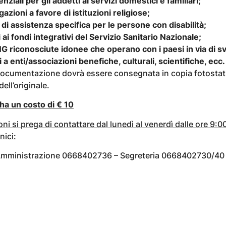
nziali per gli addetti ai servizi domestici e familiari;
azioni a favore di istituzioni religiose;
i assistenza specifica per le persone con disabilità;
 ai fondi integrativi del Servizio Sanitario Nazionale;
NG riconosciute idonee che operano con i paesi in via di s
i a enti/associazioni benefiche, culturali, scientifiche, ecc.
a documentazione dovrà essere consegnata in copia fotostat
ell’originale.
 ha un costo di € 10
i si prega di contattare dal lunedì al venerdì dalle ore 9:00
nici:
mministrazione 0668402736 – Segreteria 0668402730/40