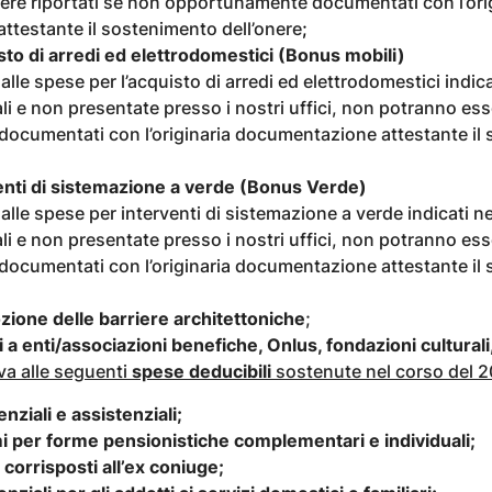
re riportati se non opportunamente documentati con l’ori
testante il sostenimento dell’onere
;
sto di arredi ed elettrodomestici (Bonus mobili)
alle spese per l’acquisto di arredi ed elettrodomestici indic
ali e non presentate presso i nostri uffici, non potranno ess
ocumentati con l’originaria documentazione attestante il
enti di sistemazione a verde (Bonus Verde)
alle spese per interventi di sistemazione a verde indicati n
ali e non presentate presso i nostri uffici, non potranno ess
ocumentati con l’originaria documentazione attestante il
zione delle barriere architettoniche
;
i a enti/associazioni benefiche, Onlus, fondazioni culturali,
a alle seguenti
spese deducibili
sostenute nel corso del 2
nziali e assistenziali;
i per forme pensionistiche complementari e individuali;
corrisposti all’ex coniuge;