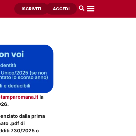
ISCRIVITI
ACCEDI
tamparomana.it
la
026.
enziato dalla prima
ato .pdf di
dditi 730/2025 o