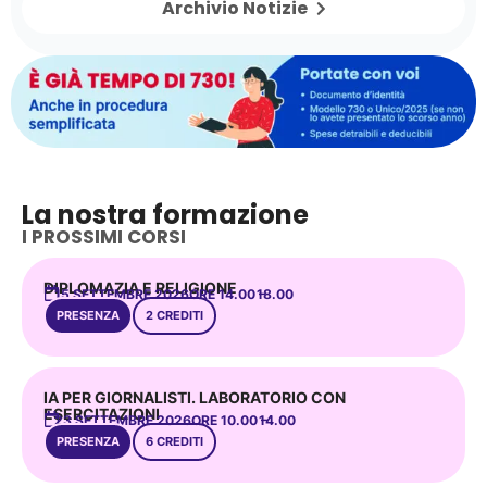
Archivio Notizie
La nostra formazione
I PROSSIMI CORSI
DIPLOMAZIA E RELIGIONE
15 SETTEMBRE 2026
ORE 14.00 –
18.00
PRESENZA
2 CREDITI
IA PER GIORNALISTI. LABORATORIO CON
ESERCITAZIONI
23 SETTEMBRE 2026
ORE 10.00 –
14.00
PRESENZA
6 CREDITI