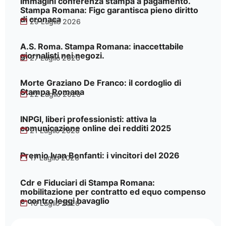
Immagini conferenza stampa a pagamento.
Stampa Romana: Figc garantisca pieno diritto
di cronaca
29 Luglio 2026
A.S. Roma. Stampa Romana: inaccettabile
giornalisti nei negozi.
27 Luglio 2026
Morte Graziano De Franco: il cordoglio di
Stampa Romana
22 Luglio 2026
INPGI, liberi professionisti: attiva la
comunicazione online dei redditi 2025
21 Luglio 2026
Premio Ivan Bonfanti: i vincitori del 2026
17 Luglio 2026
Cdr e Fiduciari di Stampa Romana:
mobilitazione per contratto ed equo compenso
e contro leggi bavaglio
16 Luglio 2026