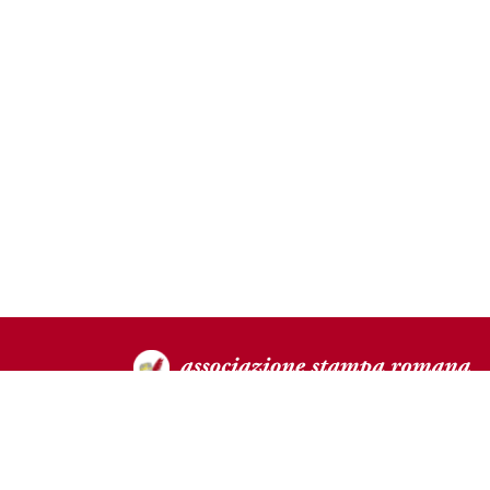
Direttore Responsabile: Stefano Ferrante
Registrazione al Tribunale di Roma n°13 del 16/01/2009
PEC: stamparomana@pec.it