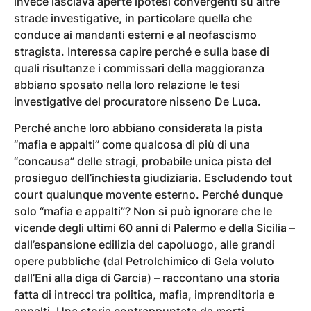
invece lasciava aperte ipotesi convergenti su altre
strade investigative, in particolare quella che
conduce ai mandanti esterni e al neofascismo
stragista. Interessa capire perché e sulla base di
quali risultanze i commissari della maggioranza
abbiano sposato nella loro relazione le tesi
investigative del procuratore nisseno De Luca.
Perché anche loro abbiano considerata la pista
“mafia e appalti” come qualcosa di più di una
“concausa” delle stragi, probabile unica pista del
prosieguo dell’inchiesta giudiziaria. Escludendo tout
court qualunque movente esterno. Perché dunque
solo “mafia e appalti”? Non si può ignorare che le
vicende degli ultimi 60 anni di Palermo e della Sicilia –
dall’espansione edilizia del capoluogo, alle grandi
opere pubbliche (dal Petrolchimico di Gela voluto
dall’Eni alla diga di Garcia) – raccontano una storia
fatta di intrecci tra politica, mafia, imprenditoria e
appalti. Una storia contrappuntata da morti