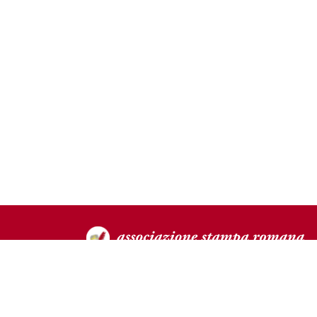
Direttore Responsabile: Stefano Ferrante
Registrazione al Tribunale di Roma n°13 del 16/01/2009
PEC: stamparomana@pec.it