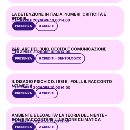
LA DETENZIONE IN ITALIA. NUMERI, CRITICITÀ E
STORIE
27 APRILE 2026
ORE 10.00 –
14.00
PRESENZA
4 CREDITI
PARLARE DEL BUIO, CECITÀ E COMUNICAZIONE
24 APRILE 2026
ORE 10.00 –
14.00
PRESENZA
6 CREDITI – DENTOLOGICO
IL DISAGIO PSICHICO. I REI E I FOLLI. IL RACCONTO
NEI MEDIA
20 APRILE 2026
ORE 10.00 –
14.00
PRESENZA
4 CREDITI
AMBIENTE E LEGALITÀ: LA TEORIA DEL NIENTE –
COME RACCONTARE L’INAZIONE CLIMATICA
16 APRILE 2026
ORE 11.00 –
13.00
PRESENZA
2 CREDITI