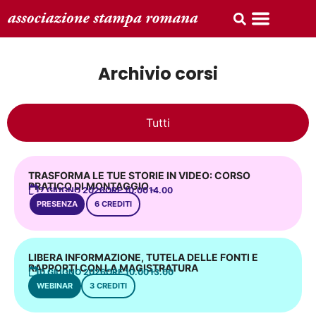
Archivio corsi
Tutti
TRASFORMA LE TUE STORIE IN VIDEO: CORSO
PRATICO DI MONTAGGIO
17 GIUGNO 2026
ORE 10.00 –
14.00
PRESENZA
6 CREDITI
LIBERA INFORMAZIONE, TUTELA DELLE FONTI E
RAPPORTI CON LA MAGISTRATURA
10 GIUGNO 2026
ORE 10.00 –
13.00
WEBINAR
3 CREDITI