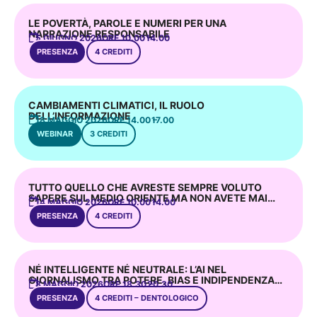
LE POVERTÀ, PAROLE E NUMERI PER UNA
NARRAZIONE RESPONSABILE
5 GIUGNO 2026
ORE 10.00 –
14.00
PRESENZA
4 CREDITI
CAMBIAMENTI CLIMATICI, IL RUOLO
DELL’INFORMAZIONE
18 MAGGIO 2026
ORE 14.00 –
17.00
WEBINAR
3 CREDITI
TUTTO QUELLO CHE AVRESTE SEMPRE VOLUTO
SAPERE SUL MEDIO ORIENTE MA NON AVETE MAI
14 MAGGIO 2026
ORE 10.00 –
14.00
OSATO CHIEDERE
PRESENZA
4 CREDITI
NÉ INTELLIGENTE NÉ NEUTRALE: L’AI NEL
GIORNALISMO TRA POTERE, BIAS E INDIPENDENZA
8 MAGGIO 2026
ORE 18.30 –
20.30
DELL’INFORMAZIONE
PRESENZA
4 CREDITI – DENTOLOGICO